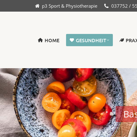
p3 Sport & Physiotherapie
037752 / 5
HOME
GESUNDHEIT
PRA
Bas