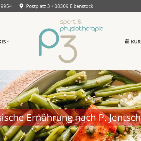
59954
Postplatz 3 • 08309 Eibenstock
XIS
KUR
ische Ernährung nach P. Jentsc